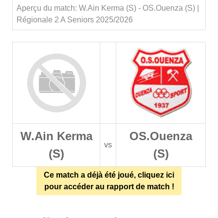
Aperçu du match: W.Ain Kerma (S) - OS.Ouenza (S) |
Régionale 2 A Seniors 2025/2026
W.Ain Kerma
OS.Ouenza
vs
(S)
(S)
Ce match a déjà été joué, cliquez ici
pour accéder au rapport de match !