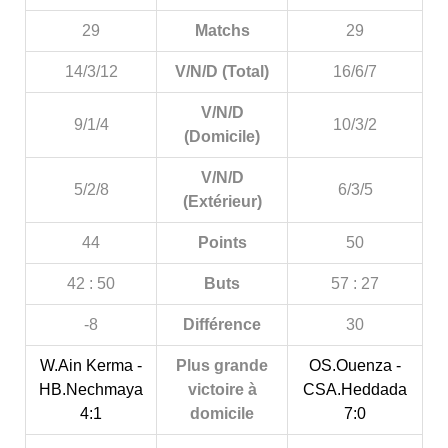
29
Matchs
29
14/3/12
V/N/D (Total)
16/6/7
V/N/D
9/1/4
10/3/2
(Domicile)
V/N/D
5/2/8
6/3/5
(Extérieur)
44
Points
50
42 : 50
Buts
57 : 27
-8
Différence
30
W.Ain Kerma -
Plus grande
OS.Ouenza -
HB.Nechmaya
victoire à
CSA.Heddada
4:1
domicile
7:0