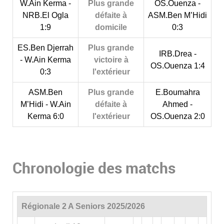
W.Ain Kerma -
Plus grande
OS.Ouenza -
NRB.El Ogla
défaite à
ASM.Ben M’Hidi
1:9
domicile
0:3
ES.Ben Djerrah
Plus grande
IRB.Drea -
- W.Ain Kerma
victoire à
OS.Ouenza 1:4
0:3
l'extérieur
ASM.Ben
Plus grande
E.Boumahra
M’Hidi - W.Ain
défaite à
Ahmed -
Kerma 6:0
l'extérieur
OS.Ouenza 2:0
Chronologie des matchs
Régionale 2 A Seniors 2025/2026