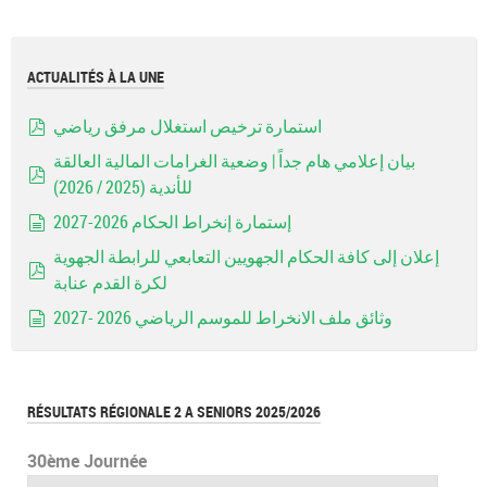
ACTUALITÉS À LA UNE
استمارة ترخيص استغلال مرفق رياضي
pdf
بيان إعلامي هام جداً | وضعية الغرامات المالية العالقة
للأندية (2025 / 2026)
pdf
إستمارة إنخراط الحكام 2026-2027
document
إعلان إلى كافة الحكام الجهويين التعابعي للرابطة الجهوية
لكرة القدم عنابة
pdf
وثائق ملف الانخراط للموسم الرياضي 2026 -2027
document
RÉSULTATS RÉGIONALE 2 A SENIORS 2025/2026
30ème Journée