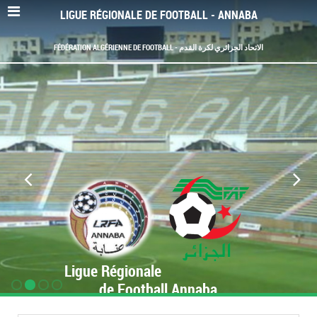
LIGUE RÉGIONALE DE FOOTBALL - ANNABA
FÉDÉRATION ALGÉRIENNE DE FOOTBALL - الاتحاد الجزائري لكرة القدم
Ligue Régionale
de Football Annaba
www.LRF-Annaba.org