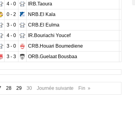
4 - 0
IRB.Taoura
0 - 2
NRB.El Kala
3 - 0
CRB.El Eulma
4 - 0
IR.Bouriachi Youcef
3 - 0
CRB.Houari Boumediene
3 - 3
ORB.Guelaat Bousbaa
7
28
29
30 Journée suivante Fin »