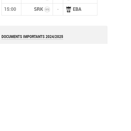
15:00
SRK
-
EBA
DOCUMENTS IMPORTANTS 2024/2025
قانون كأس الجزائر 2026
pdf
قوانين بطولات الأكابر (نسخة أكتوبر 2025)
pdf
قانون بطولات الشبان (نسخة أكتوبر 2025)
pdf
نموذج عقد المدرب (وثيقة)
document
القوانين العامة للفاف (نسخة 2025)
pdf
تعليمة
Image
تعليمة فيدرالية (تعديل عقوبة الإحتجاج)
pdf
Réglements de la coupe d'algérie 2023 =RAPPEL=
pdf
Les avertissements (Art 144)
document