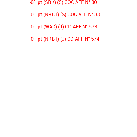
-01 pt (SRK) (S) COC AFF N° 30
-01 pt (NRBT) (S) COC AFF N° 33
-01 pt (WAK) (J) CD AFF N° 573
-01 pt (NRBT) (J) CD AFF N° 574
-03 pts (CSAH) (J) CD AFF N° 356
-03 pts (NRBT) (s) CD AFF N° 431
-02 pts (OSO) (s) DECISION PV N°01
-02 pts (ESB) (s) DECISION PV N°01
-02 pts (NRBT) (s) DECISION PV N°01
-02 pts (JSJ) (s) DECISION PV N°01
-01 pt (IRBB) (s) DECISION PV N°01
-03 pts (ESB) (s) AFF CD