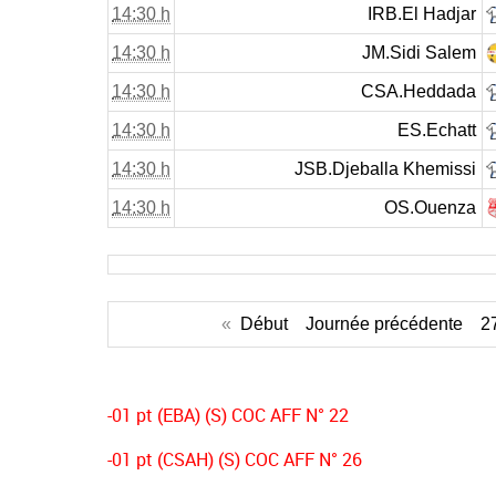
14:30 h
IRB.El Hadjar
14:30 h
JM.Sidi Salem
14:30 h
CSA.Heddada
14:30 h
ES.Echatt
14:30 h
JSB.Djeballa Khemissi
14:30 h
OS.Ouenza
«
Début
Journée précédente
2
-01 pt (EBA) (S) COC AFF N° 22
-01 pt (CSAH) (S) COC AFF N° 26