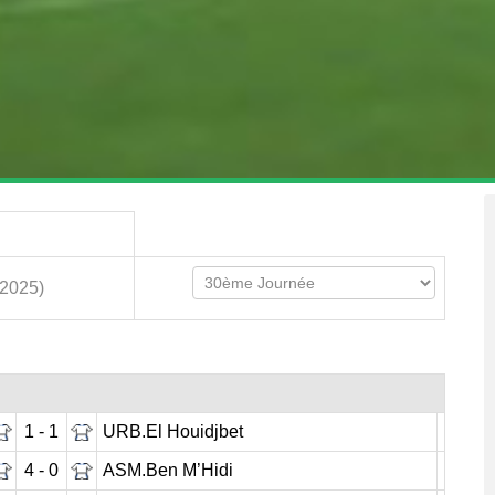
.2025)
1 - 1
URB.El Houidjbet
4 - 0
ASM.Ben M’Hidi