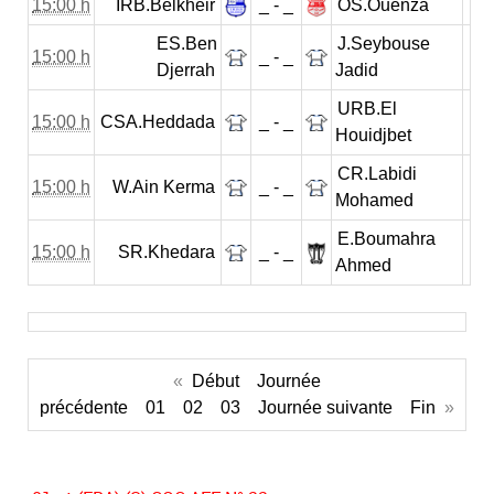
15:00 h
IRB.Belkheir
_ - _
OS.Ouenza
ES.Ben
J.Seybouse
15:00 h
_ - _
Djerrah
Jadid
URB.El
15:00 h
CSA.Heddada
_ - _
Houidjbet
CR.Labidi
15:00 h
W.Ain Kerma
_ - _
Mohamed
E.Boumahra
15:00 h
SR.Khedara
_ - _
Ahmed
«
Début
Journée
précédente
01
02
03
Journée suivante
Fin
»