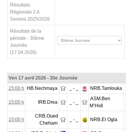
Résultats:
Régionale 2 A
Seniors 2025/2026
Résultats de la
période - 30ème
Journée
(17.04.2026)
Ven 17 avril 2026 - 30e Journée
15:00 h
HB.Nechmaya
_ - _
NRB.Tamlouka
ASM.Ben
15:00 h
IRB.Drea
_ - _
M’Hidi
CRB.Oued
15:00 h
_ - _
NRB.El Ogla
Cheham