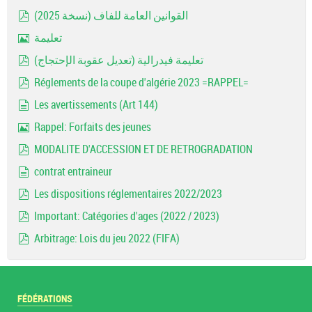
document
القوانين العامة للفاف (نسخة 2025)
pdf
تعليمة
Image
تعليمة فيدرالية (تعديل عقوبة الإحتجاج)
pdf
Réglements de la coupe d'algérie 2023 =RAPPEL=
pdf
Les avertissements (Art 144)
document
Rappel: Forfaits des jeunes
Image
MODALITE D'ACCESSION ET DE RETROGRADATION
pdf
contrat entraineur
document
Les dispositions réglementaires 2022/2023
pdf
Important: Catégories d'ages (2022 / 2023)
pdf
Arbitrage: Lois du jeu 2022 (FIFA)
pdf
FÉDÉRATIONS