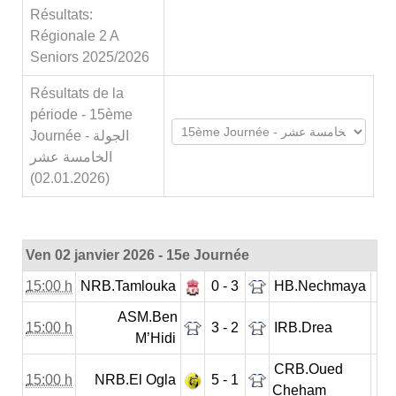
Résultats:
Régionale 2 A
Seniors 2025/2026
Résultats de la
période - 15ème
Journée - الجولة
الخامسة عشر
(02.01.2026)
Ven 02 janvier 2026 - 15e Journée
15:00 h
NRB.Tamlouka
0 - 3
HB.Nechmaya
ASM.Ben
15:00 h
3 - 2
IRB.Drea
M’Hidi
CRB.Oued
15:00 h
NRB.El Ogla
5 - 1
Cheham