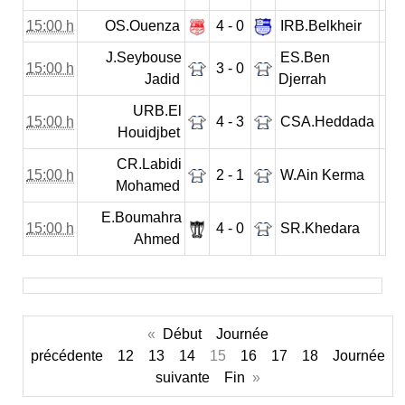
15:00 h
OS.Ouenza
4 - 0
IRB.Belkheir
J.Seybouse
ES.Ben
15:00 h
3 - 0
Jadid
Djerrah
URB.El
15:00 h
4 - 3
CSA.Heddada
Houidjbet
CR.Labidi
15:00 h
2 - 1
W.Ain Kerma
Mohamed
E.Boumahra
15:00 h
4 - 0
SR.Khedara
Ahmed
«
Début
Journée
précédente
12
13
14
15
16
17
18
Journée
suivante
Fin
»