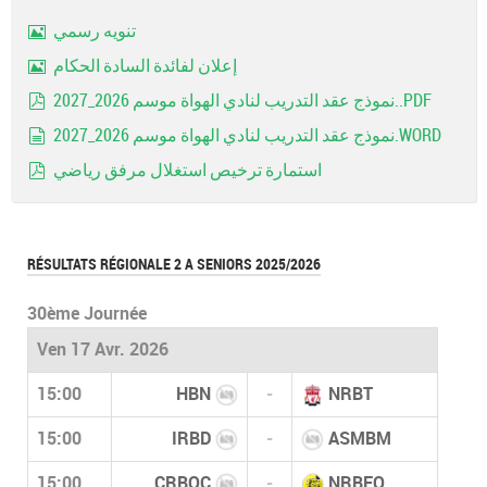
تنويه رسمي
Image
إعلان لفائدة السادة الحكام
Image
نموذج عقد التدريب لنادي الهواة موسم 2026_2027..PDF
pdf
نموذج عقد التدريب لنادي الهواة موسم 2026_2027.WORD
document
استمارة ترخيص استغلال مرفق رياضي
pdf
RÉSULTATS RÉGIONALE 2 A SENIORS 2025/2026
30ème Journée
Ven 17 Avr. 2026
15:00
HBN
-
NRBT
15:00
IRBD
-
ASMBM
15:00
CRBOC
-
NRBEO