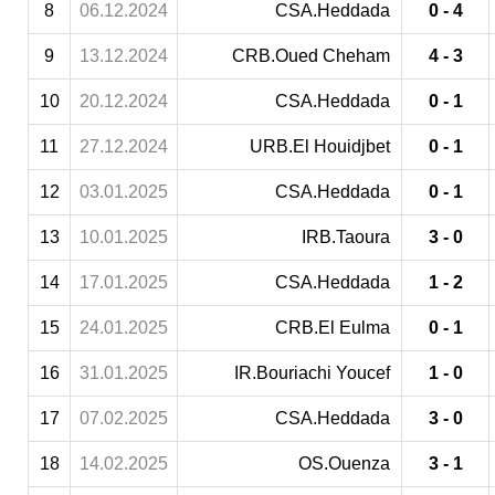
8
06.12.2024
CSA.Heddada
0 - 4
9
13.12.2024
CRB.Oued Cheham
4 - 3
10
20.12.2024
CSA.Heddada
0 - 1
11
27.12.2024
URB.El Houidjbet
0 - 1
12
03.01.2025
CSA.Heddada
0 - 1
13
10.01.2025
IRB.Taoura
3 - 0
14
17.01.2025
CSA.Heddada
1 - 2
15
24.01.2025
CRB.El Eulma
0 - 1
16
31.01.2025
IR.Bouriachi Youcef
1 - 0
17
07.02.2025
CSA.Heddada
3 - 0
18
14.02.2025
OS.Ouenza
3 - 1