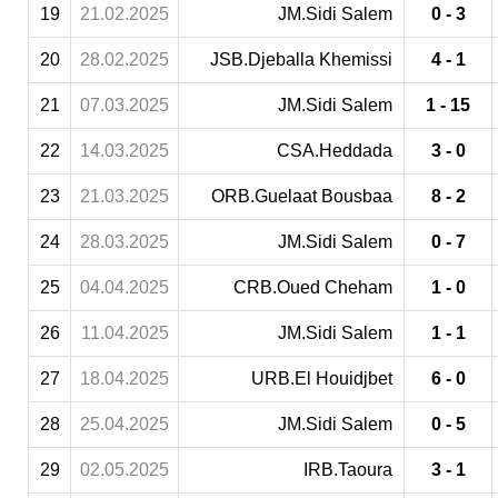
19
21.02.2025
JM.Sidi Salem
0 - 3
20
28.02.2025
JSB.Djeballa Khemissi
4 - 1
21
07.03.2025
JM.Sidi Salem
1 - 15
22
14.03.2025
CSA.Heddada
3 - 0
23
21.03.2025
ORB.Guelaat Bousbaa
8 - 2
24
28.03.2025
JM.Sidi Salem
0 - 7
25
04.04.2025
CRB.Oued Cheham
1 - 0
26
11.04.2025
JM.Sidi Salem
1 - 1
27
18.04.2025
URB.El Houidjbet
6 - 0
28
25.04.2025
JM.Sidi Salem
0 - 5
29
02.05.2025
IRB.Taoura
3 - 1