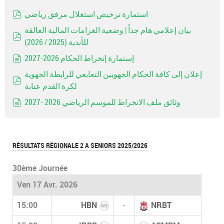
استمارة ترخيص استغلال مرفق رياضي
pdf
بيان إعلامي هام جداً | وضعية الغرامات المالية العالقة
للأندية (2025 / 2026)
pdf
إستمارة إنخراط الحكام 2026-2027
document
إعلان إلى كافة الحكام الجهويين التعابعي للرابطة الجهوية
لكرة القدم عنابة
pdf
وثائق ملف الانخراط للموسم الرياضي 2026 -2027
document
RÉSULTATS RÉGIONALE 2 A SENIORS 2025/2026
30ème Journée
Ven 17 Avr. 2026
15:00
HBN
-
NRBT