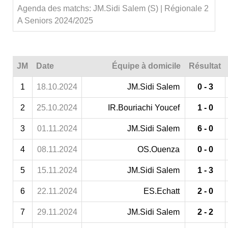
Agenda des matchs: JM.Sidi Salem (S) | Régionale 2
A Seniors 2024/2025
JM
Date
Équipe à domicile
Résultat
1
18.10.2024
JM.Sidi Salem
0 - 3
2
25.10.2024
IR.Bouriachi Youcef
1 - 0
3
01.11.2024
JM.Sidi Salem
6 - 0
4
08.11.2024
OS.Ouenza
0 - 0
5
15.11.2024
JM.Sidi Salem
1 - 3
6
22.11.2024
ES.Echatt
2 - 0
7
29.11.2024
JM.Sidi Salem
2 - 2