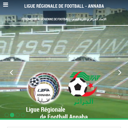
LIGUE RÉGIONALE DE FOOTBALL - ANNABA
FÉDÉRATION ALGÉRIENNE DE FOOTBALL - الاتحاد الجزائري لكرة القدم
Ligue Régionale
de Football Annaba
www.LRF-Annaba.org