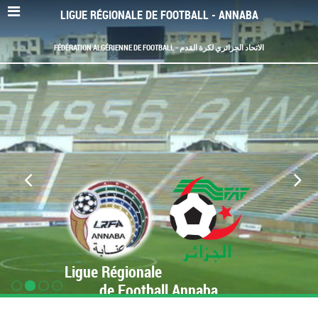
LIGUE RÉGIONALE DE FOOTBALL - ANNABA
FÉDÉRATION ALGÉRIENNE DE FOOTBALL - الاتحاد الجزائري لكرة القدم
Ligue Régionale
de Football Annaba
www.LRF-Annaba.org