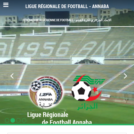
LIGUE RÉGIONALE DE FOOTBALL - ANNABA
FÉDÉRATION ALGÉRIENNE DE FOOTBALL - الاتحاد الجزائري لكرة القدم
Ligue Régionale
de Football Annaba
www.LRF-Annaba.org