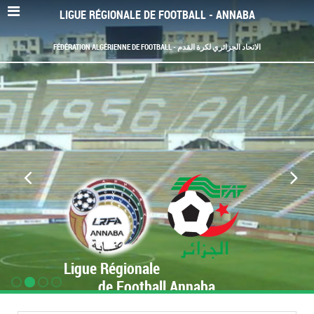
LIGUE RÉGIONALE DE FOOTBALL - ANNABA
FÉDÉRATION ALGÉRIENNE DE FOOTBALL - الاتحاد الجزائري لكرة القدم
Ligue Régionale
de Football Annaba
www.LRF-Annaba.org