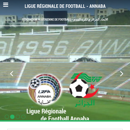
LIGUE RÉGIONALE DE FOOTBALL - ANNABA
FÉDÉRATION ALGÉRIENNE DE FOOTBALL - الاتحاد الجزائري لكرة القدم
Ligue Régionale
de Football Annaba
www.LRF-Annaba.org