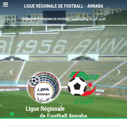
LIGUE RÉGIONALE DE FOOTBALL - ANNABA
FÉDÉRATION ALGÉRIENNE DE FOOTBALL - الاتحاد الجزائري لكرة القدم
Ligue Régionale
de Football Annaba
www.LRF-Annaba.org