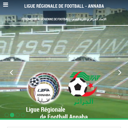
LIGUE RÉGIONALE DE FOOTBALL - ANNABA
FÉDÉRATION ALGÉRIENNE DE FOOTBALL - الاتحاد الجزائري لكرة القدم
Ligue Régionale
de Football Annaba
www.LRF-Annaba.org