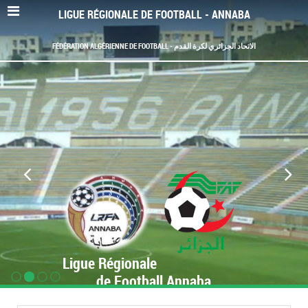
LIGUE RÉGIONALE DE FOOTBALL - ANNABA
FÉDÉRATION ALGÉRIENNE DE FOOTBALL - الاتحاد الجزائري لكرة القدم
Ligue Régionale
de Football Annaba
www.LRF-Annaba.org