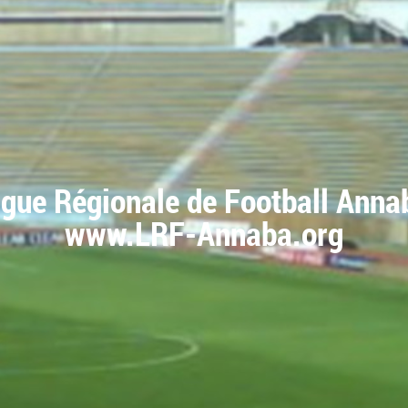
igue Régionale de Football Anna
www.LRF-Annaba.org