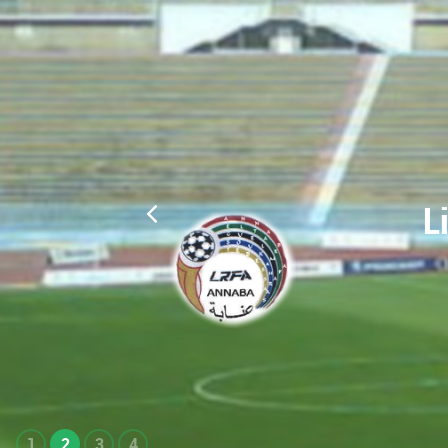
L
1
2
3
4