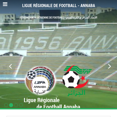
LIGUE RÉGIONALE DE FOOTBALL - ANNABA
FÉDÉRATION ALGÉRIENNE DE FOOTBALL - الاتحاد الجزائري لكرة القدم
Ligue Régionale
de Football Annaba
www.LRF-Annaba.org