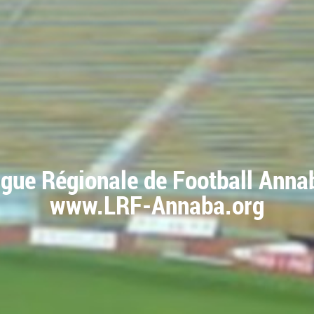
igue Régionale de Football Anna
www.LRF-Annaba.org