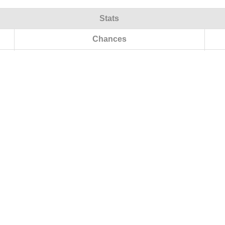
Stats
Chances
Classement actuel
Matchs
V/N/D (Total)
V/N/D (Domicile)
V/N/D (Extérieur)
Points
Buts
Différence
Plus grande victoire à domicile