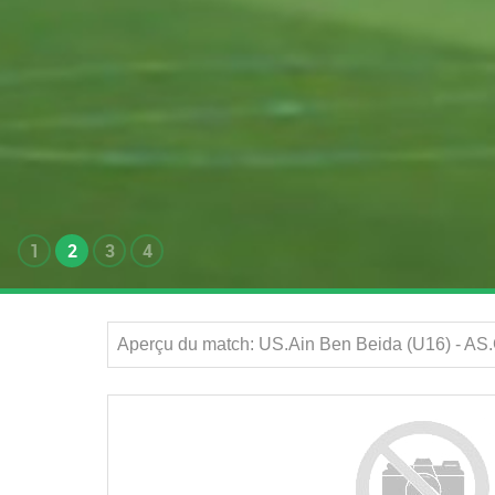
1
2
3
4
Aperçu du match: US.Ain Ben Beida (U16) - AS