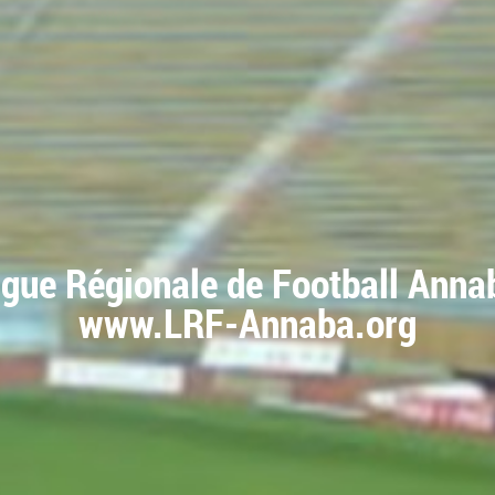
igue Régionale de Football Anna
www.LRF-Annaba.org