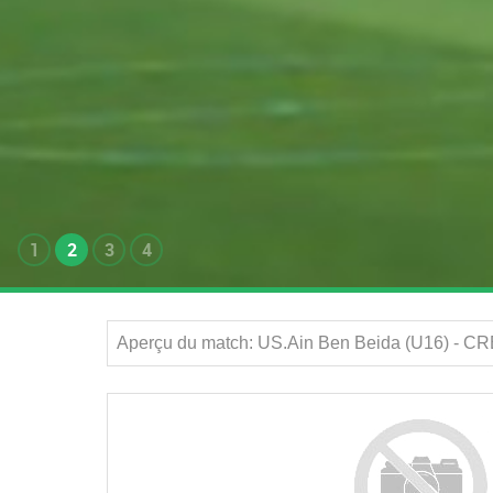
1
2
3
4
Aperçu du match: US.Ain Ben Beida (U16) - CR