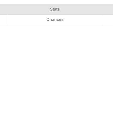
Stats
Chances
Classement actuel
Matchs
V/N/D (Total)
V/N/D (Domicile)
V/N/D (Extérieur)
Points
Buts
Différence
Plus grande victoire à domicile