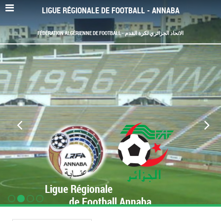
LIGUE RÉGIONALE DE FOOTBALL - ANNABA
FÉDÉRATION ALGÉRIENNE DE FOOTBALL - الاتحاد الجزائري لكرة القدم
Ligue Régionale
de Football Annaba
www.LRF-Annaba.org