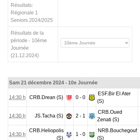
Résultats:
Régionale 1
Seniors 2024/2025
Résultats de la
période - 10ème
Journée
(21.12.2024)
Sam 21 décembre 2024 - 10e Journée
ESF.Bir El Ater
14:30 h
CRB.Drean (S)
0 - 0
(S)
CRB.Oued
14:30 h
JS.Tacha (S)
2 - 1
Zenati (S)
CRB.Heliopolis
NRB.Bouchegouf
14:30 h
1 - 0
(S)
(S)