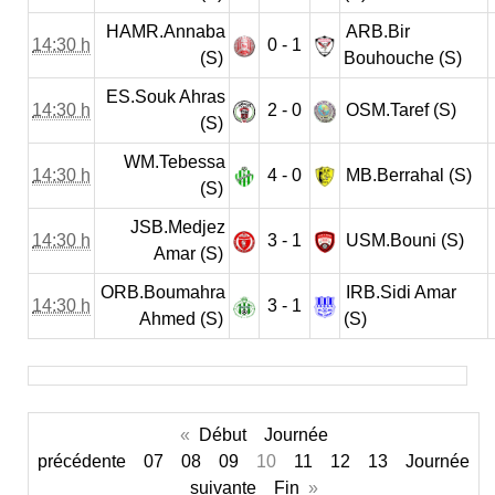
HAMR.Annaba
ARB.Bir
14:30 h
0 - 1
(S)
Bouhouche (S)
ES.Souk Ahras
14:30 h
2 - 0
OSM.Taref (S)
(S)
WM.Tebessa
14:30 h
4 - 0
MB.Berrahal (S)
(S)
JSB.Medjez
14:30 h
3 - 1
USM.Bouni (S)
Amar (S)
ORB.Boumahra
IRB.Sidi Amar
14:30 h
3 - 1
Ahmed (S)
(S)
«
Début
Journée
précédente
07
08
09
10
11
12
13
Journée
suivante
Fin
»