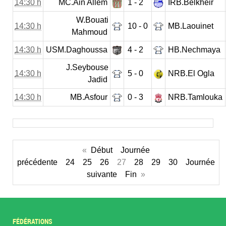
14:30 h
MC.Ain Allem
1 - 2
IRB.Belkheir
W.Bouati
14:30 h
10 - 0
MB.Laouinet
Mahmoud
14:30 h
USM.Daghoussa
4 - 2
HB.Nechmaya
J.Seybouse
14:30 h
5 - 0
NRB.El Ogla
Jadid
14:30 h
MB.Asfour
0 - 3
NRB.Tamlouka
«
Début
Journée
précédente
24
25
26
27
28
29
30
Journée
suivante
Fin
»
FÉDÉRATIONS