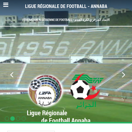
LIGUE RÉGIONALE DE FOOTBALL - ANNABA
FÉDÉRATION ALGÉRIENNE DE FOOTBALL - الاتحاد الجزائري لكرة القدم
Ligue Régionale
de Football Annaba
www.LRF-Annaba.org