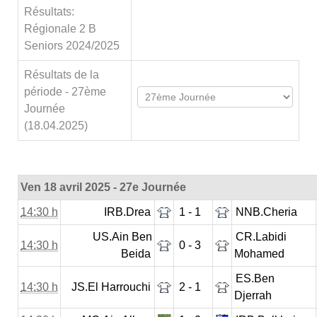
Résultats:
Régionale 2 B
Seniors 2024/2025
Résultats de la
période - 27ème
Journée
(18.04.2025)
Ven 18 avril 2025 - 27e Journée
14:30 h
IRB.Drea
1 - 1
NNB.Cheria
US.Ain Ben
CR.Labidi
14:30 h
0 - 3
Beida
Mohamed
ES.Ben
14:30 h
JS.El Harrouchi
2 - 1
Djerrah