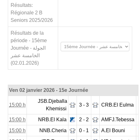
Résultats:
Régionale 2 B
Seniors 2025/2026
Résultats de la
période - 15ème
Journée - الجولة
الخامسة عشر
(02.01.2026)
Ven 02 janvier 2026 - 15e Journée
JSB.Djeballa
15:00 h
3 - 3
CRB.El Eulma
Khemissi
15:00 h
NRB.El Kala
2 - 2
AMFJ.Tebessa
15:00 h
NNB.Cheria
0 - 1
A.El Bouni