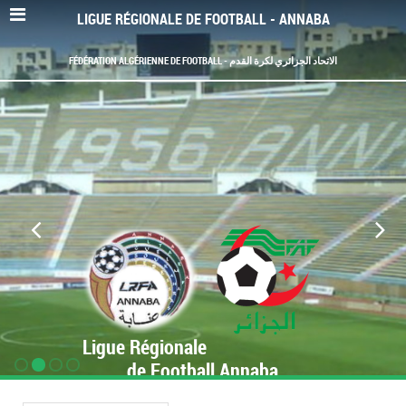
LIGUE RÉGIONALE DE FOOTBALL - ANNABA
FÉDÉRATION ALGÉRIENNE DE FOOTBALL - الاتحاد الجزائري لكرة القدم
Ligue Régionale
de Football Annaba
www.LRF-Annaba.org