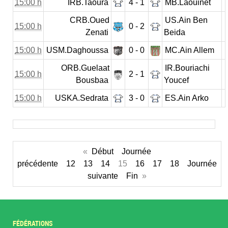
15:00 h
IRB.Taoura
4 - 1
MB.Laouinet
CRB.Oued
US.Ain Ben
15:00 h
0 - 2
Zenati
Beida
15:00 h
USM.Daghoussa
0 - 0
MC.Ain Allem
ORB.Guelaat
IR.Bouriachi
15:00 h
2 - 1
Bousbaa
Youcef
15:00 h
USKA.Sedrata
3 - 0
ES.Ain Arko
«
Début
Journée
précédente
12
13
14
15
16
17
18
Journée
suivante
Fin
»
FÉDÉRATIONS