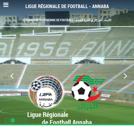
LIGUE RÉGIONALE DE FOOTBALL - ANNABA
FÉDÉRATION ALGÉRIENNE DE FOOTBALL - الاتحاد الجزائري لكرة القدم
Ligue Régionale
de Football Annaba
www.LRF-Annaba.org