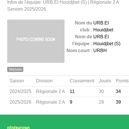
Infos de l'équipe: URB.El Houidjbet (S) | Régionale 2 A
Seniors 2025/2026
Nom du
URB.El
club :
Houidjbet
Nom de
URB.El
l'équipe :
Houidjbet (S)
Nom court :
URBH
Histoire
Saison
Division
Classement
Joués
Points
2024/2025
Régionale 2 A
11
30
34
2025/2026
Régionale 2 A
9
29
39
FÉDÉRATIONS