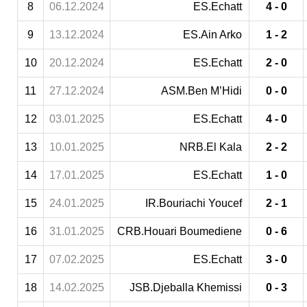
8
06.12.2024
ES.Echatt
4 - 0
9
13.12.2024
ES.Ain Arko
1 - 2
10
20.12.2024
ES.Echatt
2 - 0
11
27.12.2024
ASM.Ben M’Hidi
0 - 0
12
03.01.2025
ES.Echatt
4 - 0
13
10.01.2025
NRB.El Kala
2 - 2
14
17.01.2025
ES.Echatt
1 - 0
15
24.01.2025
IR.Bouriachi Youcef
2 - 1
16
31.01.2025
CRB.Houari Boumediene
0 - 6
17
07.02.2025
ES.Echatt
3 - 0
18
14.02.2025
JSB.Djeballa Khemissi
0 - 3