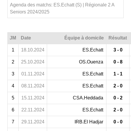
Agenda des matchs: ES.Echatt (S) | Régionale 2 A
Seniors 2024/2025
JM
Date
Équipe à domicile
Résultat
1
18.10.2024
ES.Echatt
3 - 0
2
25.10.2024
OS.Ouenza
0 - 8
3
01.11.2024
ES.Echatt
1 - 1
4
08.11.2024
ES.Echatt
2 - 0
5
15.11.2024
CSA.Heddada
0 - 2
6
22.11.2024
ES.Echatt
2 - 0
7
29.11.2024
IRB.El Hadjar
0 - 0