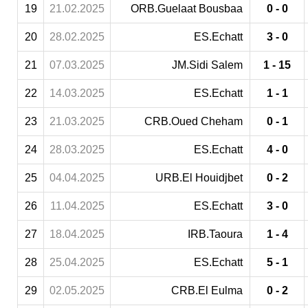
19
21.02.2025
ORB.Guelaat Bousbaa
0 - 0
20
28.02.2025
ES.Echatt
3 - 0
21
07.03.2025
JM.Sidi Salem
1 - 15
22
14.03.2025
ES.Echatt
1 - 1
23
21.03.2025
CRB.Oued Cheham
0 - 1
24
28.03.2025
ES.Echatt
4 - 0
25
04.04.2025
URB.El Houidjbet
0 - 2
26
11.04.2025
ES.Echatt
3 - 0
27
18.04.2025
IRB.Taoura
1 - 4
28
25.04.2025
ES.Echatt
5 - 1
29
02.05.2025
CRB.El Eulma
0 - 2