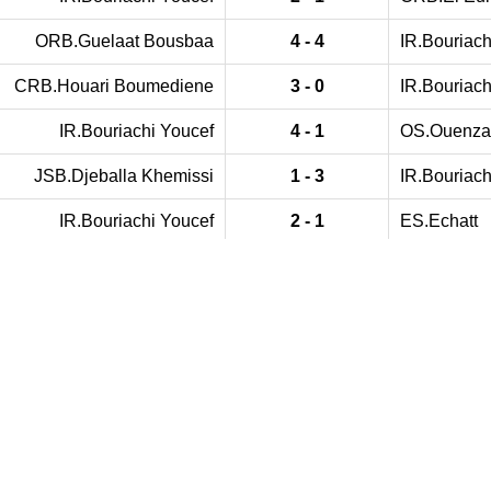
ORB.Guelaat Bousbaa
4 - 4
IR.Bouriach
CRB.Houari Boumediene
3 - 0
IR.Bouriach
IR.Bouriachi Youcef
4 - 1
OS.Ouenza
JSB.Djeballa Khemissi
1 - 3
IR.Bouriach
IR.Bouriachi Youcef
2 - 1
ES.Echatt
IR.Bouriachi Youcef
1 - 0
CSA.Hedd
JM.Sidi Salem
0 - 2
IR.Bouriach
IR.Bouriachi Youcef
0 - 0
IRB.El Hadj
CRB.Oued Cheham
1 - 3
IR.Bouriach
IR.Bouriachi Youcef
2 - 1
ES.Ain Ark
URB.El Houidjbet
1 - 2
IR.Bouriach