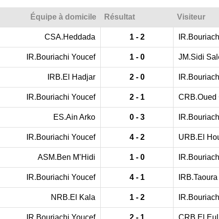
Équipe à domicile
Résultat
Visiteur
CSA.Heddada
1 - 2
IR.Bouriach
IR.Bouriachi Youcef
1 - 0
JM.Sidi Sa
IRB.El Hadjar
2 - 0
IR.Bouriach
IR.Bouriachi Youcef
2 - 1
CRB.Oued
ES.Ain Arko
0 - 3
IR.Bouriach
IR.Bouriachi Youcef
4 - 2
URB.El Hou
ASM.Ben M’Hidi
1 - 0
IR.Bouriach
IR.Bouriachi Youcef
4 - 1
IRB.Taoura
NRB.El Kala
1 - 2
IR.Bouriach
IR.Bouriachi Youcef
2 - 1
CRB.El Eu