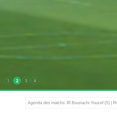
1
2
3
4
Agenda des matchs: IR.Bouriachi Youcef (S) | 