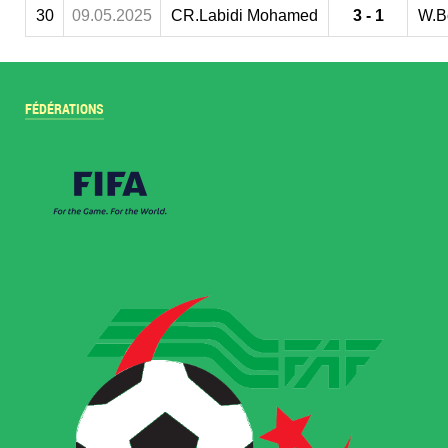
30
09.05.2025
CR.Labidi Mohamed
3 - 1
W.B
FÉDÉRATIONS