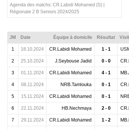
Agenda des matchs: CR.Labidi Mohamed (S) |
Régionale 2 B Seniors 2024/2025
JM
Date
Équipe à domicile
Résultat
Visi
1
18.10.2024
CR.Labidi Mohamed
1 - 1
USM
2
25.10.2024
J.Seybouse Jadid
0 - 0
CR.
3
01.11.2024
CR.Labidi Mohamed
4 - 1
MB.
4
08.11.2024
NRB.Tamlouka
0 - 1
CR.
5
15.11.2024
CR.Labidi Mohamed
0 - 1
NRB
6
22.11.2024
HB.Nechmaya
2 - 0
CR.
7
29.11.2024
CR.Labidi Mohamed
1 - 2
MB.