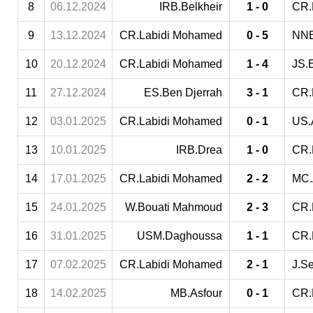
8
06.12.2024
IRB.Belkheir
1 - 0
CR.
9
13.12.2024
CR.Labidi Mohamed
0 - 5
NNB
10
20.12.2024
CR.Labidi Mohamed
1 - 4
JS.E
11
27.12.2024
ES.Ben Djerrah
3 - 1
CR.
12
03.01.2025
CR.Labidi Mohamed
0 - 1
US.
13
10.01.2025
IRB.Drea
1 - 0
CR.
14
17.01.2025
CR.Labidi Mohamed
2 - 2
MC.
15
24.01.2025
W.Bouati Mahmoud
2 - 3
CR.
16
31.01.2025
USM.Daghoussa
1 - 1
CR.
17
07.02.2025
CR.Labidi Mohamed
2 - 1
J.S
18
14.02.2025
MB.Asfour
0 - 1
CR.