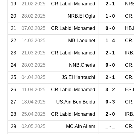
19
21.02.2025
CR.Labidi Mohamed
2 - 1
NRB
20
28.02.2025
NRB.El Ogla
1 - 0
CR.
21
07.03.2025
CR.Labidi Mohamed
0 - 0
HB.
22
14.03.2025
MB.Laouinet
1 - 4
CR.
23
21.03.2025
CR.Labidi Mohamed
2 - 1
IRB.
24
28.03.2025
NNB.Cheria
9 - 0
CR.
25
04.04.2025
JS.El Harrouchi
2 - 1
CR.
26
11.04.2025
CR.Labidi Mohamed
3 - 2
ES.
27
18.04.2025
US.Ain Ben Beida
0 - 3
CR.
28
25.04.2025
CR.Labidi Mohamed
2 - 0
IRB
29
02.05.2025
MC.Ain Allem
_ - _
CR.