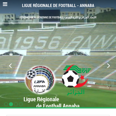
LIGUE RÉGIONALE DE FOOTBALL - ANNABA
FÉDÉRATION ALGÉRIENNE DE FOOTBALL - الاتحاد الجزائري لكرة القدم
Ligue Régionale
de Football Annaba
www.LRF-Annaba.org