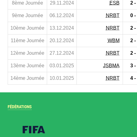
8ème Journée
29.11.2024
ESB
2 -
9ème Journée
06.12.2024
NRBT
0 -
10ème Journée
13.12.2024
NRBT
2 -
11ème Journée
20.12.2024
WBM
2 -
12ème Journée
27.12.2024
NRBT
2 -
13ème Journée
03.01.2025
JSBMA
3 -
14ème Journée
10.01.2025
NRBT
4 -
FÉDÉRATIONS