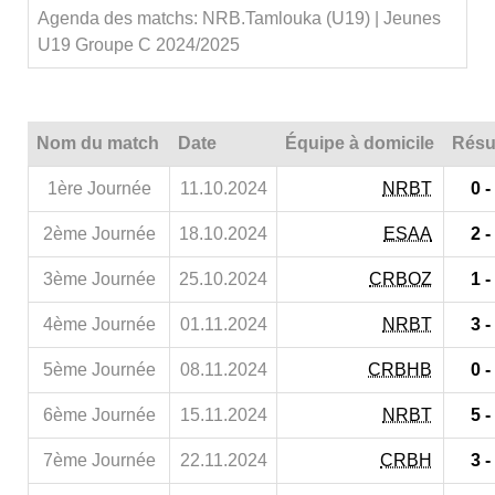
Agenda des matchs: NRB.Tamlouka (U19) | Jeunes
U19 Groupe C 2024/2025
Nom du match
Date
Équipe à domicile
Résu
1ère Journée
11.10.2024
NRBT
0 -
2ème Journée
18.10.2024
ESAA
2 -
3ème Journée
25.10.2024
CRBOZ
1 -
4ème Journée
01.11.2024
NRBT
3 -
5ème Journée
08.11.2024
CRBHB
0 -
6ème Journée
15.11.2024
NRBT
5 -
7ème Journée
22.11.2024
CRBH
3 -