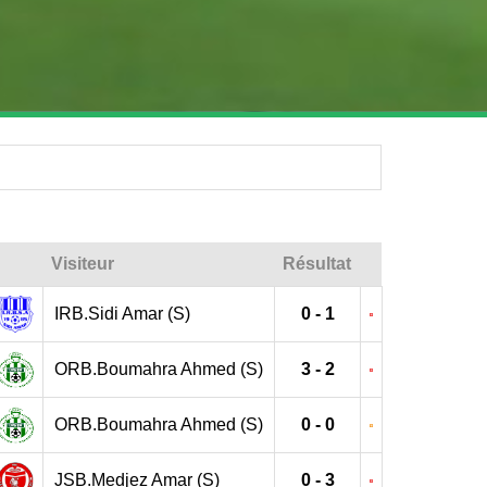
Visiteur
Résultat
IRB.Sidi Amar (S)
0 - 1
ORB.Boumahra Ahmed (S)
3 - 2
ORB.Boumahra Ahmed (S)
0 - 0
JSB.Medjez Amar (S)
0 - 3