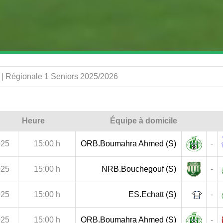
 Régionale 1 Seniors 2025/2026
Heure
Équipe à domicile
025
15:00 h
ORB.Boumahra Ahmed (S)
-
025
15:00 h
NRB.Bouchegouf (S)
-
025
15:00 h
ES.Echatt (S)
-
025
15:00 h
ORB.Boumahra Ahmed (S)
-