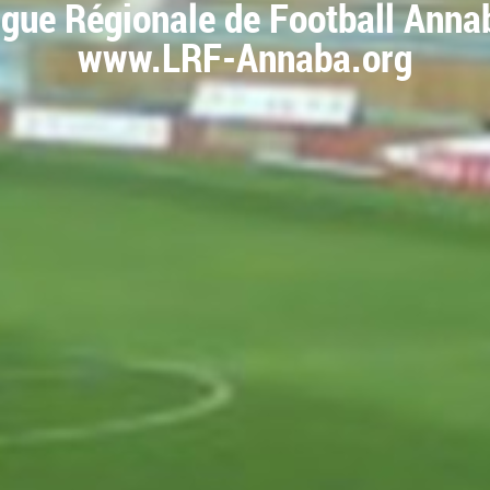
igue Régionale de Football Anna
www.LRF-Annaba.org