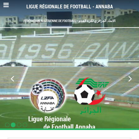
LIGUE RÉGIONALE DE FOOTBALL - ANNABA
FÉDÉRATION ALGÉRIENNE DE FOOTBALL - الاتحاد الجزائري لكرة القدم
Ligue Régionale
de Football Annaba
www.LRF-Annaba.org