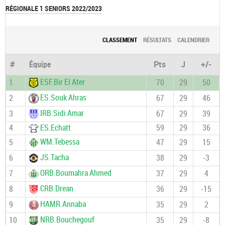
RÉGIONALE 1 SENIORS 2022/2023
CLASSEMENT
RÉSULTATS
CALENDRIER
#
Équipe
Pts
J
+/-
ESF.Bir El Ater
1
70
29
50
ES.Souk Ahras
2
67
29
46
IRB.Sidi Amar
3
67
29
39
4
ES.Echatt
59
29
36
WM.Tebessa
5
47
29
15
JS.Tacha
6
38
29
-3
ORB.Boumahra Ahmed
7
37
29
4
CRB.Drean
8
36
29
-15
HAMR.Annaba
9
35
29
2
NRB.Bouchegouf
10
35
29
-8