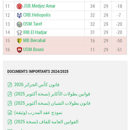
JSB.Medjez Amar
11
34
29
-18
CRB.Heliopolis
12
32
29
-7
OSM.Taref
13
32
29
-20
14
IRB.El Hadjar
31
29
-20
MB.Berrahal
15
16
29
-50
USM.Bouni
16
11
29
-51
DOCUMENTS IMPORTANTS 2024/2025
قانون كأس الجزائر 2026
pdf
قوانين بطولات الأكابر (نسخة أكتوبر 2025)
pdf
قانون بطولات الشبان (نسخة أكتوبر 2025)
pdf
نموذج عقد المدرب (وثيقة)
document
القوانين العامة للفاف (نسخة 2025)
pdf