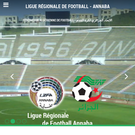
LIGUE RÉGIONALE DE FOOTBALL - ANNABA
FÉDÉRATION ALGÉRIENNE DE FOOTBALL - الاتحاد الجزائري لكرة القدم
Ligue Régionale
de Football Annaba
www.LRF-Annaba.org