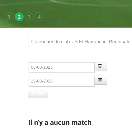
1
2
3
4
Calendrier du club: JS.El Harrouchi | Régionale
Il n'y a aucun match