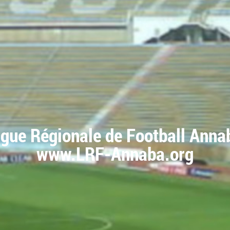
igue Régionale de Football Anna
www.LRF-Annaba.org