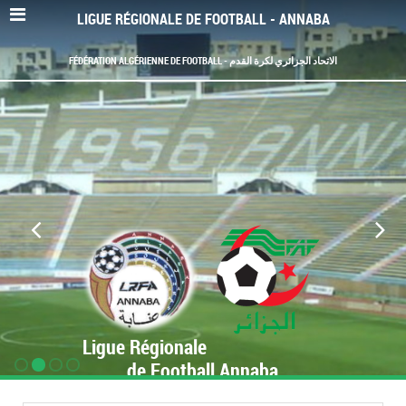
LIGUE RÉGIONALE DE FOOTBALL - ANNABA
FÉDÉRATION ALGÉRIENNE DE FOOTBALL - الاتحاد الجزائري لكرة القدم
Ligue Régionale
de Football Annaba
www.LRF-Annaba.org