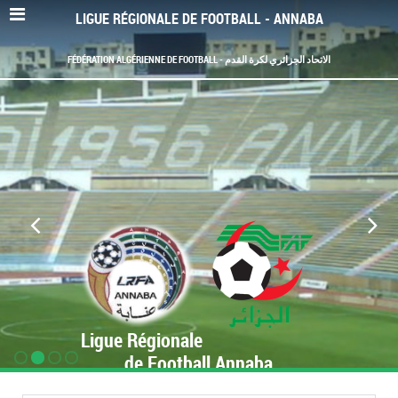
LIGUE RÉGIONALE DE FOOTBALL - ANNABA
FÉDÉRATION ALGÉRIENNE DE FOOTBALL - الاتحاد الجزائري لكرة القدم
Ligue Régionale
de Football Annaba
www.LRF-Annaba.org