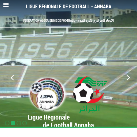
LIGUE RÉGIONALE DE FOOTBALL - ANNABA
FÉDÉRATION ALGÉRIENNE DE FOOTBALL - الاتحاد الجزائري لكرة القدم
Ligue Régionale
de Football Annaba
www.LRF-Annaba.org