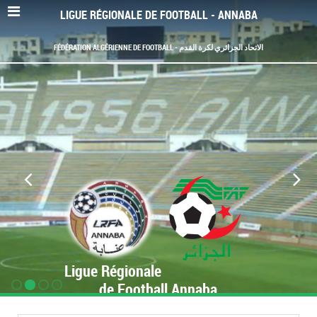
LIGUE RÉGIONALE DE FOOTBALL - ANNABA
FÉDÉRATION ALGÉRIENNE DE FOOTBALL - الاتحاد الجزائري لكرة القدم
Ligue Régionale
de Football Annaba
www.LRF-Annaba.org