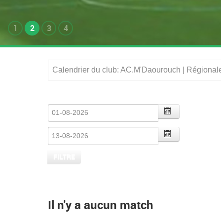
1
2
3
4
Calendrier du club: AC.M'Daourouch | Régional
Il n'y a aucun match