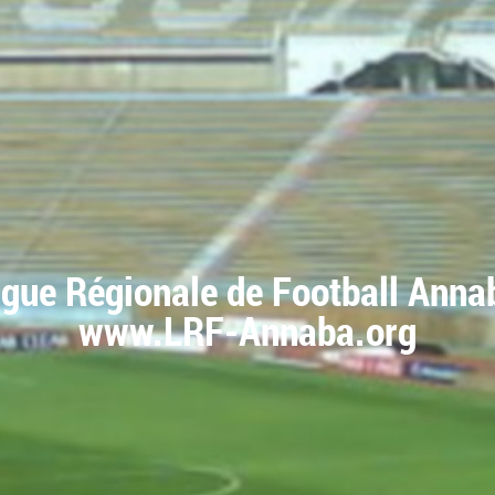
igue Régionale de Football Anna
www.LRF-Annaba.org