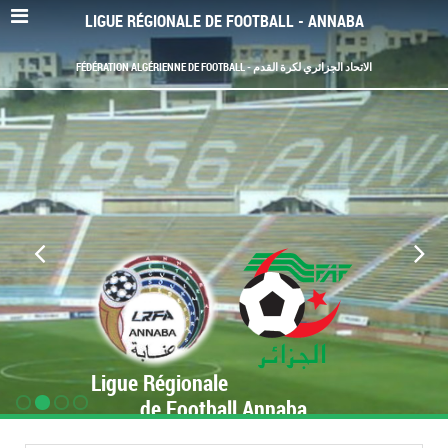
LIGUE RÉGIONALE DE FOOTBALL - ANNABA
FÉDÉRATION ALGÉRIENNE DE FOOTBALL - الاتحاد الجزائري لكرة القدم
Ligue Régionale
de Football Annaba
www.LRF-Annaba.org