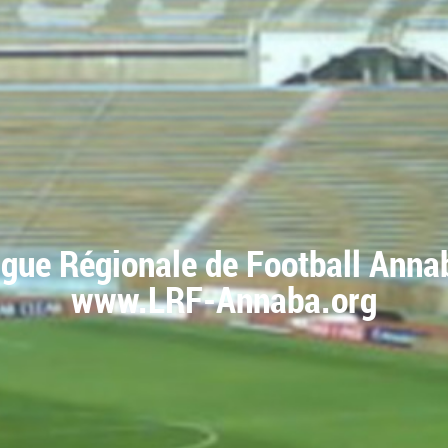
igue Régionale de Football Anna
www.LRF-Annaba.org