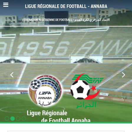
LIGUE RÉGIONALE DE FOOTBALL - ANNABA
FÉDÉRATION ALGÉRIENNE DE FOOTBALL - الاتحاد الجزائري لكرة القدم
Ligue Régionale
de Football Annaba
www.LRF-Annaba.org