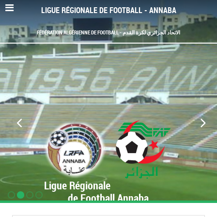
LIGUE RÉGIONALE DE FOOTBALL - ANNABA
FÉDÉRATION ALGÉRIENNE DE FOOTBALL - الاتحاد الجزائري لكرة القدم
Ligue Régionale
de Football Annaba
www.LRF-Annaba.org