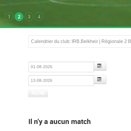
1
2
3
4
Calendrier du club: IRB.Belkheir | Régionale 2
Il n'y a aucun match