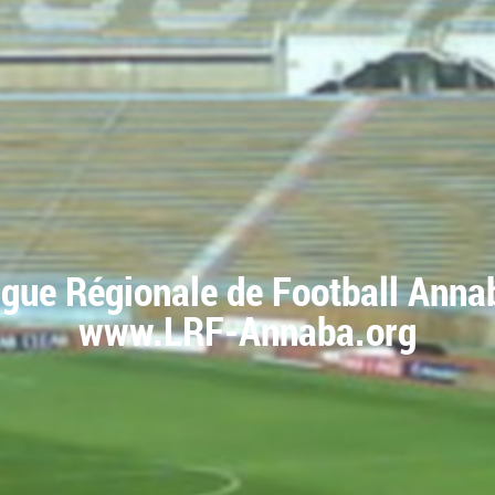
igue Régionale de Football Anna
www.LRF-Annaba.org