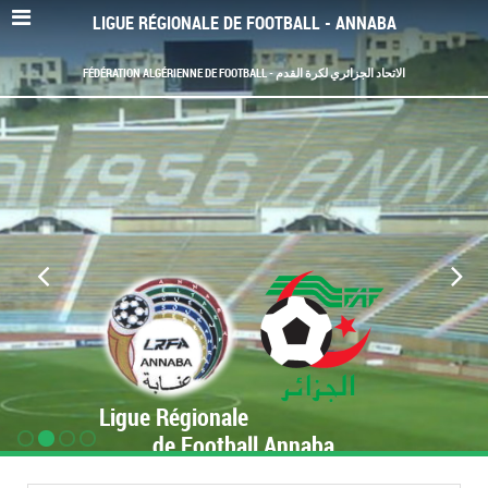
LIGUE RÉGIONALE DE FOOTBALL - ANNABA
FÉDÉRATION ALGÉRIENNE DE FOOTBALL - الاتحاد الجزائري لكرة القدم
Ligue Régionale
de Football Annaba
www.LRF-Annaba.org