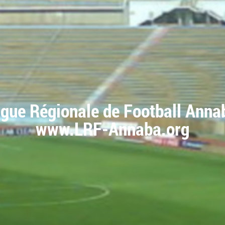
igue Régionale de Football Anna
www.LRF-Annaba.org