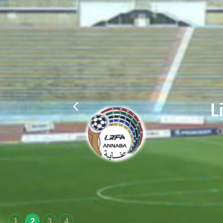
L
1
2
3
4