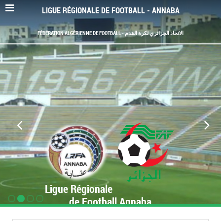
LIGUE RÉGIONALE DE FOOTBALL - ANNABA
FÉDÉRATION ALGÉRIENNE DE FOOTBALL - الاتحاد الجزائري لكرة القدم
Ligue Régionale
de Football Annaba
www.LRF-Annaba.org