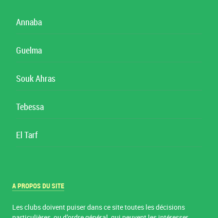
Annaba
Guelma
Souk Ahras
Tebessa
El Tarf
A PROPOS DU SITE
Les clubs doivent puiser dans ce site toutes les décisions
particulières, ou d’ordre général, qui peuvent les intéresser.