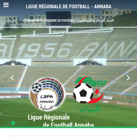
LIGUE RÉGIONALE DE FOOTBALL - ANNABA
FÉDÉRATION ALGÉRIENNE DE FOOTBALL - الاتحاد الجزائري لكرة القدم
Ligue Régionale
de Football Annaba
www.LRF-Annaba.org