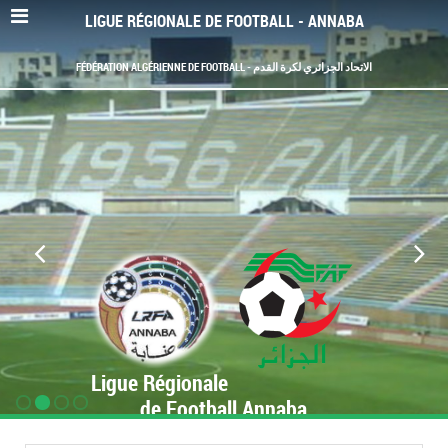
LIGUE RÉGIONALE DE FOOTBALL - ANNABA
FÉDÉRATION ALGÉRIENNE DE FOOTBALL - الاتحاد الجزائري لكرة القدم
Ligue Régionale
de Football Annaba
www.LRF-Annaba.org