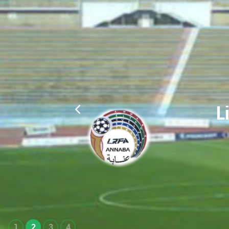
L
1
2
3
4