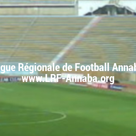
igue Régionale de Football Anna
www.LRF-Annaba.org