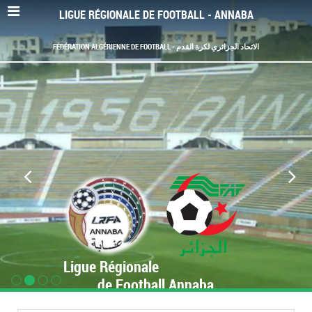
LIGUE RÉGIONALE DE FOOTBALL - ANNABA
FÉDÉRATION ALGÉRIENNE DE FOOTBALL - الاتحاد الجزائري لكرة القدم
Ligue Régionale
de Football Annaba
www.LRF-Annaba.org