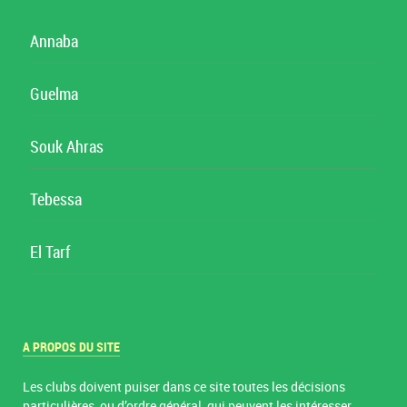
Annaba
Guelma
Souk Ahras
Tebessa
El Tarf
A PROPOS DU SITE
Les clubs doivent puiser dans ce site toutes les décisions
particulières, ou d’ordre général, qui peuvent les intéresser.