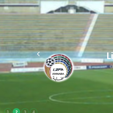
L
1
2
3
4