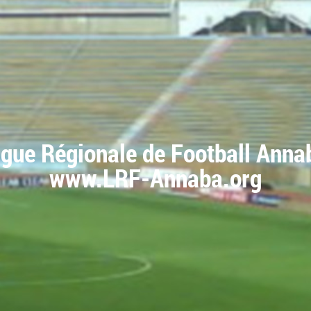
igue Régionale de Football Anna
www.LRF-Annaba.org