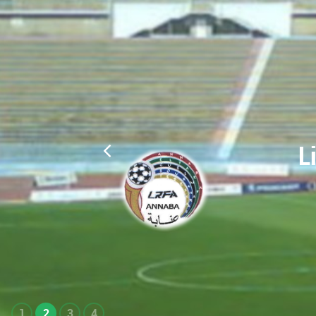
L
1
2
3
4