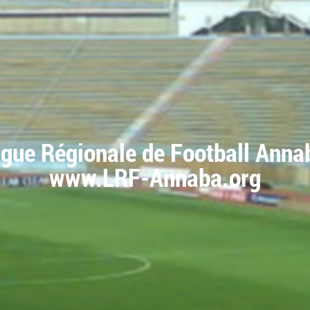
igue Régionale de Football Anna
www.LRF-Annaba.org