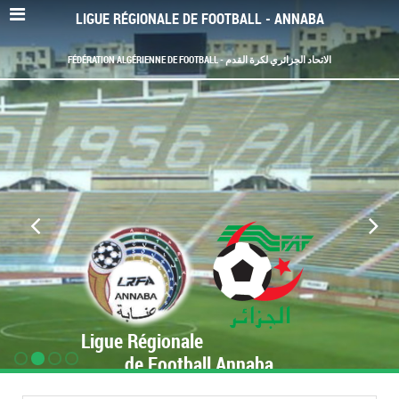
LIGUE RÉGIONALE DE FOOTBALL - ANNABA
FÉDÉRATION ALGÉRIENNE DE FOOTBALL - الاتحاد الجزائري لكرة القدم
Ligue Régionale
de Football Annaba
www.LRF-Annaba.org